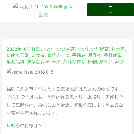
内
容
を
八女茶の特徴・歴史
ス
キ
ッ
2022年10月11日
/
おいしい八女茶
,
おいしい星野茶
,
お土産
,
プ
伝統本玉露
,
八女茶
,
奇跡の一滴
,
手摘み
,
星野茶
,
星野銘茶
,
最高品質
,
濃厚な旨味
,
玉露
,
芳醇な香り
,
贈物
,
贈答品
,
銘茶
福岡県八女市を中心とする筑後地方は八女茶の産地です。
その中で「奥八女」と呼ばれる黒木町、上陽町、矢部村そ
して星野村は、急峻な山と清流、寒暖の差により高品質な
お茶が生産されています。
星野茶
の特徴は？