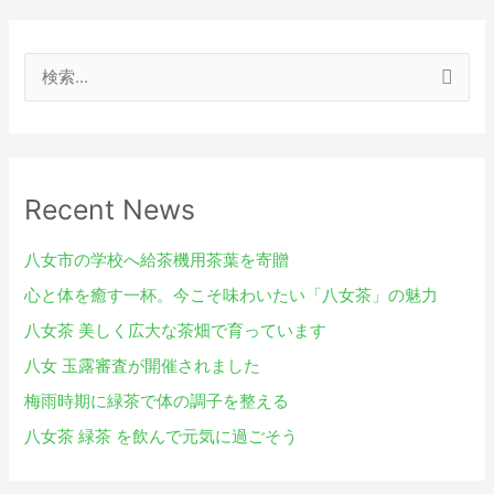
検
索
対
象
Recent News
:
八女市の学校へ給茶機用茶葉を寄贈
心と体を癒す一杯。今こそ味わいたい「八女茶」の魅力
八女茶 美しく広大な茶畑で育っています
八女 玉露審査が開催されました
梅雨時期に緑茶で体の調子を整える
八女茶 緑茶 を飲んで元気に過ごそう