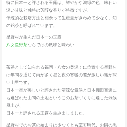
特に日本一と評される玉露は、鮮やかな濃緑の色、味わい
深い甘味と独特の芳醇な香りが特徴ですが、
伝統的な栽培方法と相余って生産量がきわめて少なく、幻
の銘茶と呼ばれています。
星野村が生んだ日本一の玉露
八女星野茶
ならではの風味と味わい
茶処として知られる福岡・八女の奥深くに位置する星野村
は年間を通じて雨が多く昼と夜の寒暖の差が激しい霧が深
い山里です。
日本一星が美しいと評された清涼な気候と日本棚田百選に
も選ばれた山間の土地というこのお茶づくりに適した気候
風土が、
日本一と評される玉露を生み出しました。
星野村でのお茶の始まりは少なくとも室町時代、お隣の黒