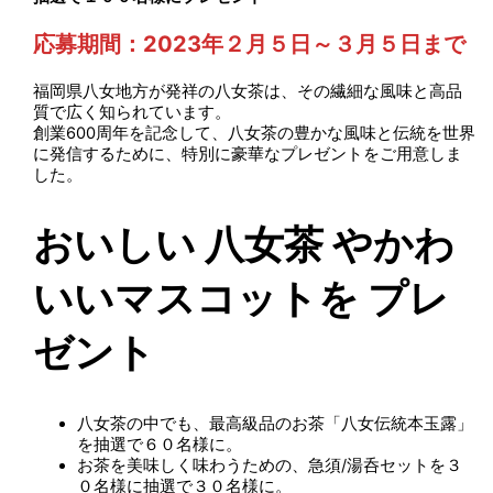
応募期間：2023年２月５日～３月５日まで
福岡県八女地方が発祥の八女茶は、その繊細な風味と高品
質で広く知られています。
創業600周年を記念して、八女茶の豊かな風味と伝統を世界
に発信するために、特別に豪華なプレゼントをご用意しま
した。
おいしい 八女茶 やかわ
いいマスコットを プレ
ゼント
八女茶の中でも、最高級品のお茶「八女伝統本玉露」
を抽選で６０名様に。
お茶を美味しく味わうための、急須/湯呑セットを３
０名様に抽選で３０名様に。