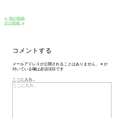
←
前の投稿
次の投稿
→
コメントする
メールアドレスが公開されることはありません。
※
が
付いている欄は必須項目です
ここに入力…