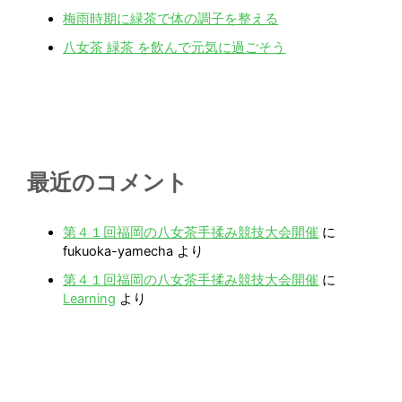
梅雨時期に緑茶で体の調子を整える
八女茶 緑茶 を飲んで元気に過ごそう
最近のコメント
第４１回福岡の八女茶手揉み競技大会開催
に
fukuoka-yamecha
より
第４１回福岡の八女茶手揉み競技大会開催
に
Learning
より