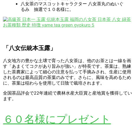
八女茶のマスコットキャラクター 八女茶丸のぬいぐ
るみ 抽選で１０名様に。
「八女伝統本玉露」
八女地方の豊かな土壌で育った八女茶は、他のお茶とは一線を画
す「あまくてコクがあり旨みが強い」が特長です。茶葉は、熟練
した茶農家によって細心の注意を払って手摘みされ、生産に使用
されるのは最高品質の茶葉のみです。さらに、風味を高めるため
に、茶葉は稲わらを使用して日陰で栽培されます。
全国茶品評会で22年連続で農林水産大臣賞と産地賞を獲得して
ます。
６０名様にプレゼント