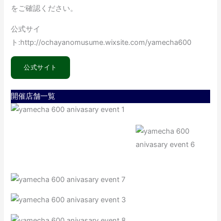
をご確認ください。
公式サイ
ト:http://ochayanomusume.wixsite.com/yamecha600
公式サイト
開催店舗一覧