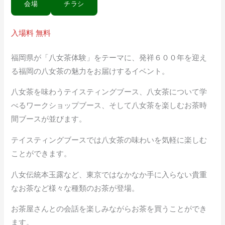
会場
チラシ
入場料 無料
福岡県が「八女茶体験」をテーマに、発祥６００年を迎え
る福岡の八女茶の魅力をお届けするイベント。
八女茶を味わうテイスティングブース、八女茶について学
べるワークショップブース、そして八女茶を楽しむお茶時
間ブースが並びます。
テイスティングブースでは八女茶の味わいを気軽に楽しむ
ことができます。
八女伝統本玉露など、東京ではなかなか手に入らない貴重
なお茶など様々な種類のお茶が登場。
お茶屋さんとの会話を楽しみながらお茶を買うことができ
ます。