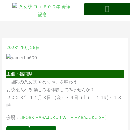
内
容
を
八女茶の特徴・歴史
ス
キ
ッ
2023年10月25日
プ
主催：福岡県
「福岡の八女茶 やめちゃ」を味わう
お茶を入れる 楽しみを体験してみませんか？
２０２３年 １１月３日 （金）・４日（土） １１時～１８
時
会場：
LIFORK HARAJUKU ( WITH HARAJUKU 3F )