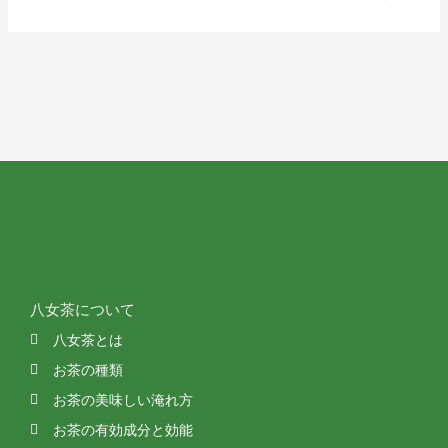
八女茶について
八女茶とは
お茶の種類
お茶の美味しい淹れ方
お茶の有効成分と効能