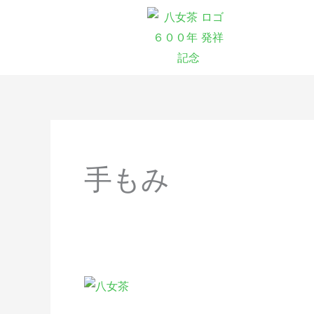
内
容
を
ス
キ
ッ
プ
手もみ
八
女