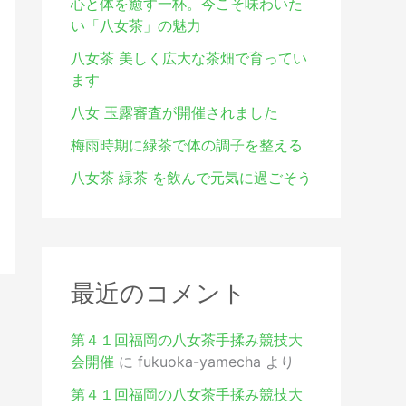
心と体を癒す一杯。今こそ味わいた
い「八女茶」の魅力
八女茶 美しく広大な茶畑で育ってい
ます
八女 玉露審査が開催されました
梅雨時期に緑茶で体の調子を整える
八女茶 緑茶 を飲んで元気に過ごそう
最近のコメント
第４１回福岡の八女茶手揉み競技大
会開催
に
fukuoka-yamecha
より
第４１回福岡の八女茶手揉み競技大