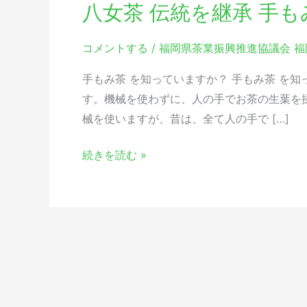
八女茶 伝統を継承 手も
茶
伝
コメントする
/
福岡県茶業振興推進協議会 福
統
を
手もみ茶 を知っていますか？ 手もみ茶 を
継
す。機械を使わずに、人の手でお茶の生葉を
承
械を使いますが、昔は、全て人の手で […]
手
も
続きを読む »
み
茶