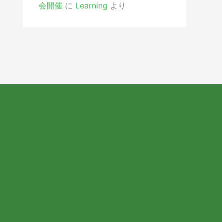
会開催
に
Learning
より