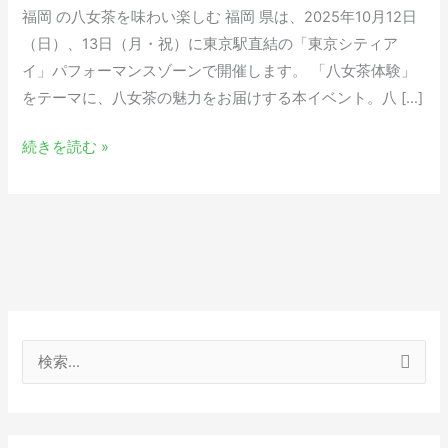
茶
福岡 の八女茶を味わい楽しむ 福岡 県は、2025年10月12日
を
（日）、13日（月・祝）に東京駅直結の「東京シティア
味
イ」パフォーマンスゾーンで開催します。 「八女茶体験」
わ
をテーマに、八女茶の魅力をお届けする本イベント。八 […]
い
続きを読む »
楽
し
む
検
索
対