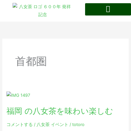
内
容
を
八女茶の特徴・歴史
ス
キ
ッ
プ
首都圏
福
岡
福岡 の八女茶を味わい楽しむ
の
八
コメントする
/
八女茶 イベント
/
totoro
女