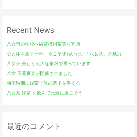
索
対
象
Recent News
:
八女市の学校へ給茶機用茶葉を寄贈
心と体を癒す一杯。今こそ味わいたい「八女茶」の魅力
八女茶 美しく広大な茶畑で育っています
八女 玉露審査が開催されました
梅雨時期に緑茶で体の調子を整える
八女茶 緑茶 を飲んで元気に過ごそう
最近のコメント