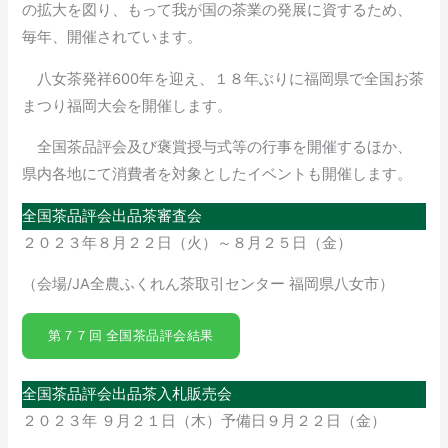
の拡大を図り、もって我が国の茶業の発展に資するため、
毎年、開催されています。
八女茶発祥600年を迎え、１８年ぶりに福岡県で全国お茶
まつり福岡大会を開催します。
全国茶品評会及び褒賞授与式等の行事を開催するほか、
県内各地にて消費者を対象としたイベントも開催します。
全国茶品評会出品茶審査会
２０２３年８月２２日（火）～８月２５日（金）
（会場/JA全農ふくれん茶取引センター 福岡県八女市）
第７７回 全国茶品評会結果
全国茶品評会出品茶入札販売会
２０２３年 ９月２１日（木）予備日９月２２日（金）