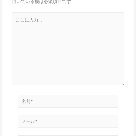
付いている欄は必須項目です
こ
こ
に
入
力…
名
前
*
メ
ー
ル