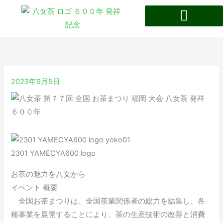
内
容
を
八女茶の特徴・歴史
ス
キ
ッ
2023年9月5日
プ
2301 YAMECYA600 logo
お茶の魅力を八女から
イベント 概要
全国お茶まつりは、全国茶業関係者の総力を結集し、各
種事業を展開することにより、茶の生産技術の改善と消費