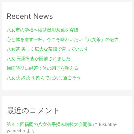
象
Recent News
:
八女市の学校へ給茶機用茶葉を寄贈
心と体を癒す一杯。今こそ味わいたい「八女茶」の魅力
八女茶 美しく広大な茶畑で育っています
八女 玉露審査が開催されました
梅雨時期に緑茶で体の調子を整える
八女茶 緑茶 を飲んで元気に過ごそう
最近のコメント
第４１回福岡の八女茶手揉み競技大会開催
に
fukuoka-
yamecha
より