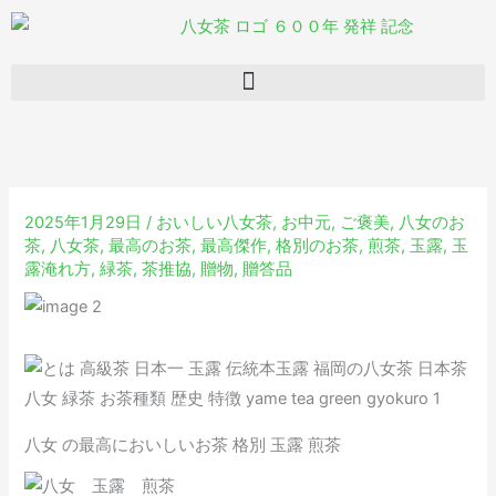
内
容
を
ス
キ
ッ
プ
2025年1月29日
/
おいしい八女茶
,
お中元
,
ご褒美
,
八女のお
茶
,
八女茶
,
最高のお茶
,
最高傑作
,
格別のお茶
,
煎茶
,
玉露
,
玉
露淹れ方
,
緑茶
,
茶推協
,
贈物
,
贈答品
八女 の最高においしいお茶 格別 玉露 煎茶