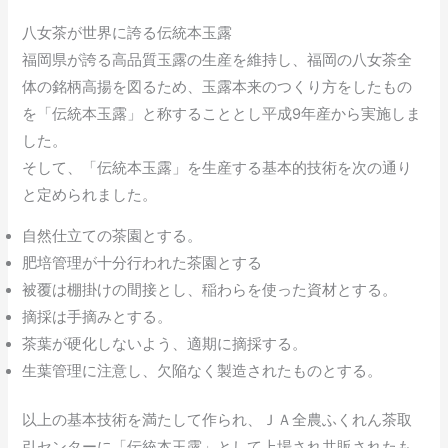
八女茶が世界に誇る伝統本玉露
福岡県が誇る高品質玉露の生産を維持し、福岡の八女茶全
体の銘柄高揚を図るため、玉露本来のつくり方をしたもの
を「伝統本玉露」と称することとし平成9年産から実施しま
した。
そして、「伝統本玉露」を生産する基本的技術を次の通り
と定められました。
自然仕立ての茶園とする。
肥培管理が十分行われた茶園とする
被覆は棚掛けの間接とし、稲わらを使った資材とする。
摘採は手摘みとする。
茶葉が硬化しないよう、適期に摘採する。
生葉管理に注意し、欠陥なく製造されたものとする。
以上の基本技術を満たして作られ、ＪＡ全農ふくれん茶取
引センターに「伝統本玉露」として上場され共販されたも