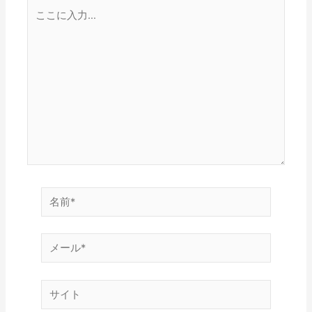
こ
こ
に
入
力…
名
前
*
メ
ー
ル
サ
*
イ