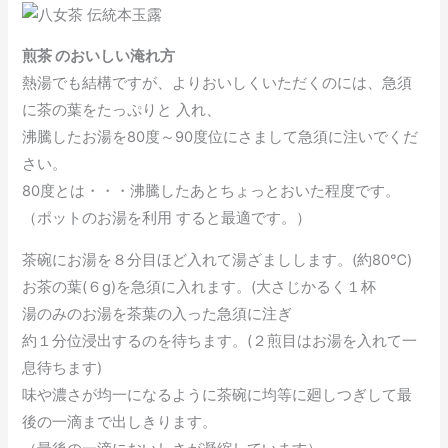
煎茶 のおいしい淹れ方
熱湯でも結構ですが、よりおいしくいただくのには、急須
に茶の葉をたっぷりと 入れ、
沸騰したお湯を80度～90度位にさまして急須に注いでくだ
さい。
80度とは・・・沸騰したあとちょっとおいた程度です。
（ポットのお湯を利用 すると最適です。）
茶碗にお湯を８分目ほど入れて湯ざましします。(約80℃)
お茶の葉(６g)を急須に入れます。(大さじかるく１杯
湯のみのお湯を茶葉の入った急須に注ぎ
約１分位浸出するのを待ちます。(２煎目はお湯を入れて一
息待ちます)
味や濃さが均一になるように茶碗に均等に廻しつぎして最
後の一滴まで出しきります。