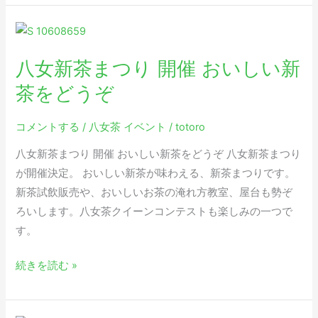
八
女
八女新茶まつり 開催 おいしい新
新
茶
茶をどうぞ
ま
つ
コメントする
/
八女茶 イベント
/
totoro
り
八女新茶まつり 開催 おいしい新茶をどうぞ 八女新茶まつり
開
が開催決定。 おいしい新茶が味わえる、新茶まつりです。
催
新茶試飲販売や、おいしいお茶の淹れ方教室、屋台も勢ぞ
お
ろいします。八女茶クイーンコンテストも楽しみの一つで
い
す。
し
い
続きを読む »
新
茶
を