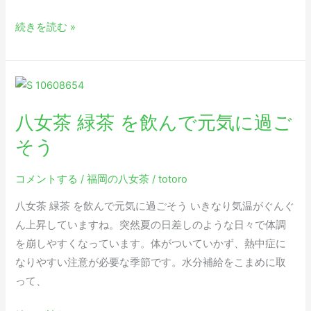
子
を
続きを読む »
整
え
る
八
女
八女茶 緑茶 を飲んで元気に過ご
茶
緑
そう
茶
を
コメントする
/
福岡の八女茶
/
totoro
飲
八女茶 緑茶 を飲んで元気に過ごそう いきなり気温がぐんぐ
ん
ん上昇していますね。突然夏の日差しのような日々で体調
で
を崩しやすくなっています。体がついていかず、熱中症に
元
なりやすい注意が必要な季節です。水分補給をこまめに取
気
って、
に
過