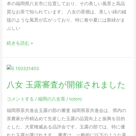
本の福岡県八女市に位置しており、その美しい風景と高品
な
質なお茶で知られています。 八女の茶畑は、美しい緑の絨
茶
毯のような風景が広がっており、特に春や夏には新緑がま
畑
ぶしい
で
育
続きを読む »
っ
て
い
八
ま
女
す
八女 玉露審査が開催されました
玉
露
コメントする
/
福岡の八女茶
/
totoro
審
査
福岡県茶共進会玉露の部の審査 福岡県茶共進会は、県内の
が
茶農家が丹精込めて生産した玉露の品質向上と振興を目的
開
とした、大変権威ある品評会です。玉露の部では、特に優
催
れた玉露が選ばれます。 審査は、一般的に以下のような基