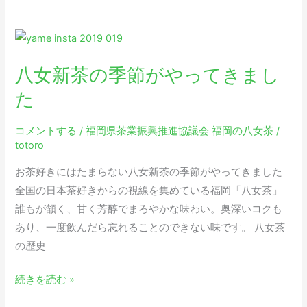
さ
ん
八
女
八女新茶の季節がやってきまし
新
茶
た
の
季
コメントする
/
福岡県茶業振興推進協議会 福岡の八女茶
/
totoro
節
が
お茶好きにはたまらない八女新茶の季節がやってきました
や
全国の日本茶好きからの視線を集めている福岡「八女茶」
っ
誰もが頷く、甘く芳醇でまろやかな味わい。奥深いコクも
て
あり、一度飲んだら忘れることのできない味です。 八女茶
き
の歴史
ま
し
続きを読む »
た