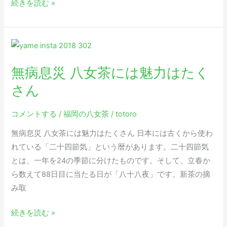
続きを読む »
ご
そ
う
無
病
無病息災 八女茶には魅力はたく
息
災
さん
八
女
コメントする
/
福岡の八女茶
/
totoro
茶
無病息災 八女茶には魅力はたくさん 日本には古くから使わ
に
れている「二十四節気」という暦があります。二十四節気
は
とは、一年を24の季節に分けたものです。そして、立春か
魅
ら数えて88日目に当たる日が「八十八夜」です。新茶の摘
力
み取
は
た
続きを読む »
く