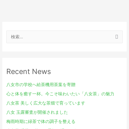
検
索
対
象
Recent News
:
八女市の学校へ給茶機用茶葉を寄贈
心と体を癒す一杯。今こそ味わいたい「八女茶」の魅力
八女茶 美しく広大な茶畑で育っています
八女 玉露審査が開催されました
梅雨時期に緑茶で体の調子を整える