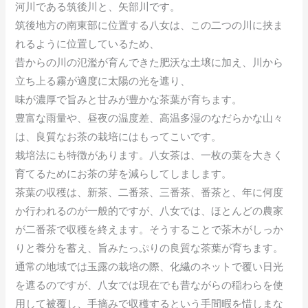
河川である筑後川と、矢部川です。
筑後地方の南東部に位置する八女は、この二つの川に挟ま
れるように位置しているため、
昔からの川の氾濫が育んできた肥沃な土壌に加え、川から
立ち上る霧が適度に太陽の光を遮り、
味が濃厚で旨みと甘みが豊かな茶葉が育ちます。
豊富な雨量や、昼夜の温度差、高温多湿のなだらかな山々
は、良質なお茶の栽培にはもってこいです。
栽培法にも特徴があります。八女茶は、一枚の葉を大きく
育てるためにお茶の芽を減らしてしまします。
茶葉の収穫は、新茶、二番茶、三番茶、番茶と、年に何度
か行われるのが一般的ですが、八女では、ほとんどの農家
が二番茶で収穫を終えます。そうすることで茶木がしっか
りと養分を蓄え、旨みたっぷりの良質な茶葉が育ちます。
通常の地域では玉露の栽培の際、化繊のネットで覆い日光
を遮るのですが、八女では現在でも昔ながらの稲わらを使
用して被覆し、手摘みで収穫するという手間暇を惜しまな