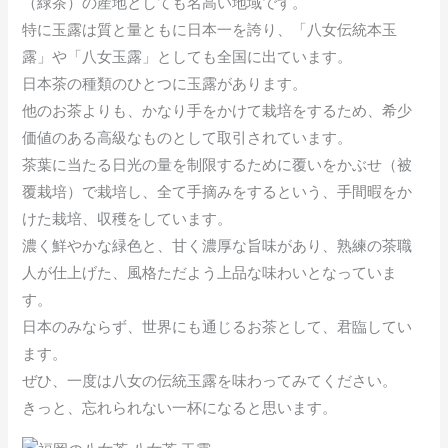
（緑茶）の産地としても名高い地域です。
特に玉露は質と量ともに日本一を誇り、「八女伝統本玉
露」や「八女玉露」としても全国に出ています。
日本茶の種類のひとつに玉露があります。
他のお茶よりも、かなり手をかけて栽培をするため、希少
価値のある高級なものとして取引されています。
茶葉に当たる日光の量を制限するために覆いをかぶせ（被
覆栽培）で栽培し、全て手摘みをするという、手間暇をか
けた栽培、収穫をしています。
濃く鮮やかな緑色と、甘く濃厚な旨味があり、熟練の茶職
人が仕上げた、風格ただよう上品な味わいとなっていま
す。
日本のみならず、世界にも通じるお茶として、君臨してい
ます。
ぜひ、一度は八女の伝統玉露を味わってみてください。
きっと、忘れられない一杯になると思います。