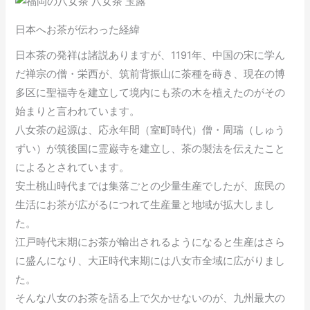
日本へお茶が伝わった経緯
日本茶の発祥は諸説ありますが、1191年、中国の宋に学ん
だ禅宗の僧・栄西が、筑前背振山に茶種を蒔き、現在の博
多区に聖福寺を建立して境内にも茶の木を植えたのがその
始まりと言われています。
八女茶の起源は、応永年間（室町時代）僧・周瑞（しゅう
ずい）が筑後国に霊巌寺を建立し、茶の製法を伝えたこと
によるとされています。
安土桃山時代までは集落ごとの少量生産でしたが、庶民の
生活にお茶が広がるにつれて生産量と地域が拡大しまし
た。
江戸時代末期にお茶が輸出されるようになると生産はさら
に盛んになり、大正時代末期には八女市全域に広がりまし
た。
そんな八女のお茶を語る上で欠かせないのが、九州最大の