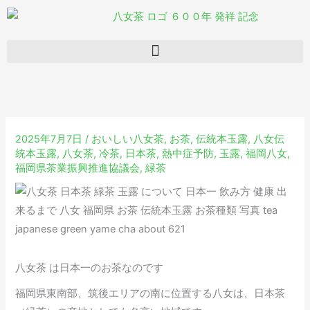
内
容
を
ス
キ
ッ
プ
2025年7月7日
/
おいしい八女茶
,
お茶
,
伝統本玉露
,
八女伝
統本玉露
,
八女茶
,
冷茶
,
日本茶
,
熱中症予防
,
玉露
,
福岡八女
,
福岡県茶業振興推進協議会
,
緑茶
八女茶 は日本一のお茶なのです
福岡県東南部、筑後エリアの南に位置する八女は、日本茶