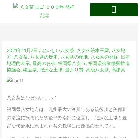
内
容
を
八女茶の特徴・歴史
ス
キ
ッ
2021年11月7日
/
おいしい八女茶
,
八女伝統本玉露
,
八女地
プ
方
,
八女茶
,
八女茶の歴史
,
八女茶の産地
,
八女茶の発症
,
日本
地理的表示
,
最高のお茶
,
福岡県八女市
,
福岡県茶業振興推進
協議会
,
絶品茶
,
肥沃な土壌
,
量より質
,
高級八女茶
,
高級茶
八女茶はなぜおいしい？
福岡県八女地方は、九州最大の河川である筑後川と矢部川
の清流に挟まれた筑後平野南部に位置し、肥沃な土壌と豊
富な伏流水に恵まれた茶の栽培には最高の土地です。