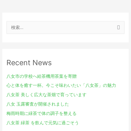
検
索
対
象
Recent News
:
八女市の学校へ給茶機用茶葉を寄贈
心と体を癒す一杯。今こそ味わいたい「八女茶」の魅力
八女茶 美しく広大な茶畑で育っています
八女 玉露審査が開催されました
梅雨時期に緑茶で体の調子を整える
八女茶 緑茶 を飲んで元気に過ごそう