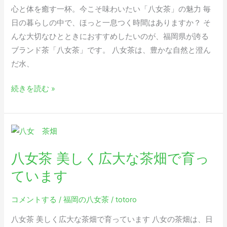
一
心と体を癒す一杯。今こそ味わいたい「八女茶」の魅力 毎
杯。
日の暮らしの中で、ほっと一息つく時間はありますか？ そ
今
んな大切なひとときにおすすめしたいのが、福岡県が誇る
こ
ブランド茶「八女茶」です。 八女茶は、豊かな自然と澄ん
そ
だ水、
味
わ
続きを読む »
い
た
い
八
「八
女
女
八女茶 美しく広大な茶畑で育っ
茶
茶」
美
ています
の
し
魅
く
コメントする
/
福岡の八女茶
/
totoro
力
広
八女茶 美しく広大な茶畑で育っています 八女の茶畑は、日
大