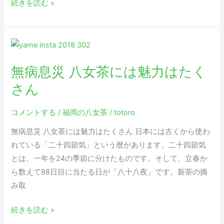
続きを読む »
ご
そ
う
無
病
無病息災 八女茶には魅力はたく
息
災
さん
八
女
コメントする
/
福岡の八女茶
/
totoro
茶
無病息災 八女茶には魅力はたくさん 日本には古くから使わ
に
れている「二十四節気」という暦があります。二十四節気
は
とは、一年を24の季節に分けたものです。そして、立春か
魅
ら数えて88日目に当たる日が「八十八夜」です。新茶の摘
力
み取
は
た
続きを読む »
く