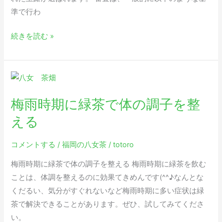
さ
準で行わ
れ
続きを読む »
ま
し
た
梅
雨
梅雨時期に緑茶で体の調子を整
時
期
える
に
緑
コメントする
/
福岡の八女茶
/
totoro
茶
梅雨時期に緑茶で体の調子を整える 梅雨時期に緑茶を飲む
で
ことは、体調を整えるのに効果てきめんです(^^♪なんとな
体
くだるい、気分がすぐれないなど梅雨時期に多い症状は緑
の
茶で解決できることがあります。ぜひ、試してみてくださ
調
い。