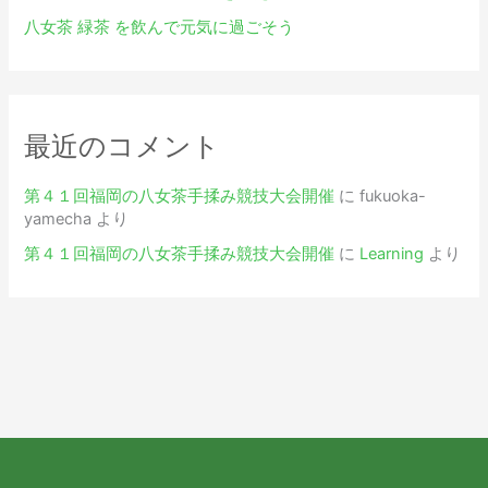
八女茶 緑茶 を飲んで元気に過ごそう
最近のコメント
第４１回福岡の八女茶手揉み競技大会開催
に
fukuoka-
yamecha
より
第４１回福岡の八女茶手揉み競技大会開催
に
Learning
より