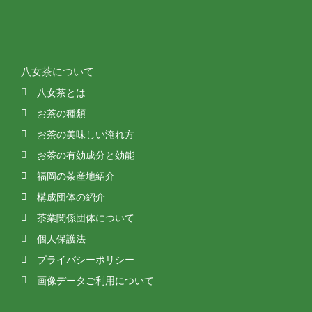
八女茶について
八女茶とは
お茶の種類
お茶の美味しい淹れ方
お茶の有効成分と効能
福岡の茶産地紹介
構成団体の紹介
茶業関係団体について
個人保護法
プライバシーポリシー
画像データご利用について