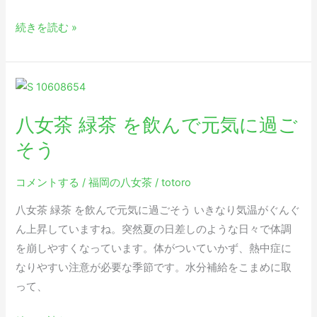
子
を
続きを読む »
整
え
る
八
女
八女茶 緑茶 を飲んで元気に過ご
茶
緑
そう
茶
を
コメントする
/
福岡の八女茶
/
totoro
飲
八女茶 緑茶 を飲んで元気に過ごそう いきなり気温がぐんぐ
ん
ん上昇していますね。突然夏の日差しのような日々で体調
で
を崩しやすくなっています。体がついていかず、熱中症に
元
なりやすい注意が必要な季節です。水分補給をこまめに取
気
って、
に
過