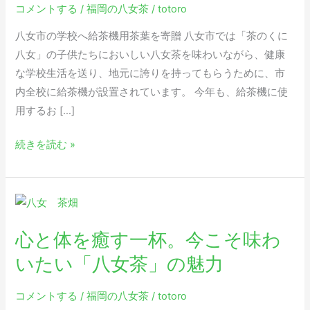
校
コメントする
/
福岡の八女茶
/
totoro
へ
八女市の学校へ給茶機用茶葉を寄贈 八女市では「茶のくに
給
八女」の子供たちにおいしい八女茶を味わいながら、健康
茶
な学校生活を送り、地元に誇りを持ってもらうために、市
機
内全校に給茶機が設置されています。 今年も、給茶機に使
用
用するお […]
茶
葉
続きを読む »
を
寄
贈
心
と
心と体を癒す一杯。今こそ味わ
体
を
いたい「八女茶」の魅力
癒
す
コメントする
/
福岡の八女茶
/
totoro