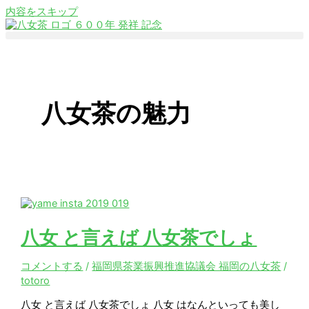
内容をスキップ
八女茶の魅力
八女 と言えば 八女茶でしょ
コメントする
/
福岡県茶業振興推進協議会 福岡の八女茶
/
totoro
八女 と言えば 八女茶でしょ 八女 はなんといっても美し