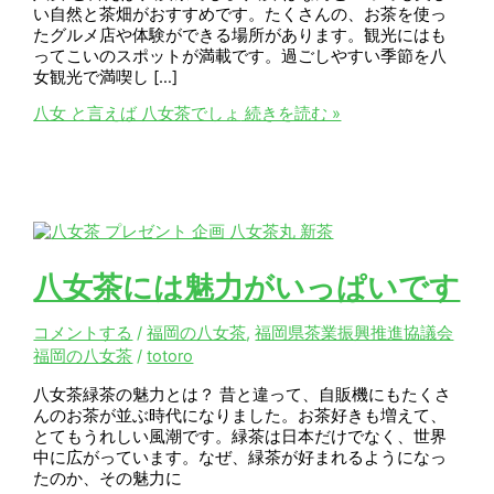
い自然と茶畑がおすすめです。たくさんの、お茶を使っ
たグルメ店や体験ができる場所があります。観光にはも
ってこいのスポットが満載です。過ごしやすい季節を八
女観光で満喫し […]
八女 と言えば 八女茶でしょ
続きを読む »
八女茶には魅力がいっぱいです
コメントする
/
福岡の八女茶
,
福岡県茶業振興推進協議会
福岡の八女茶
/
totoro
八女茶緑茶の魅力とは？ 昔と違って、自販機にもたくさ
んのお茶が並ぶ時代になりました。お茶好きも増えて、
とてもうれしい風潮です。緑茶は日本だけでなく、世界
中に広がっています。なぜ、緑茶が好まれるようになっ
たのか、その魅力に