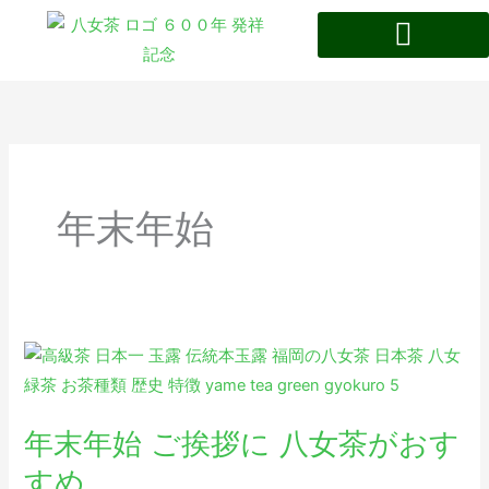
内
容
を
八女茶の特徴・歴史
ス
キ
ッ
プ
年末年始
年
末
年
年末年始 ご挨拶に 八女茶がおす
始
ご
すめ