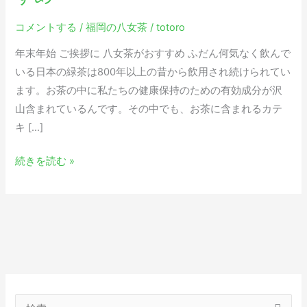
挨
拶
コメントする
/
福岡の八女茶
/
totoro
に
年末年始 ご挨拶に 八女茶がおすすめ ふだん何気なく飲んで
八
いる日本の緑茶は800年以上の昔から飲用され続けられてい
女
ます。お茶の中に私たちの健康保持のための有効成分が沢
茶
山含まれているんです。その中でも、お茶に含まれるカテ
が
キ […]
お
す
続きを読む »
す
め