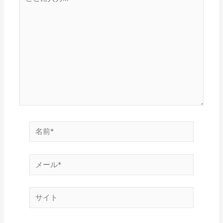
こ
に
入
力…
名
前
*
メ
ー
ル
サ
*
イ
ト