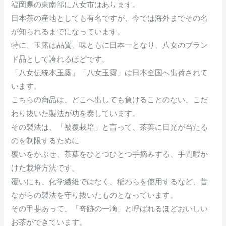
福岡県の東南部に八女市はあります。
日本茶の産地としても有名ですが、今では海外までその名
が知られるまでになっています。
特に、玉露は品質、味ともに日本一となり、八女のブラン
ド品として誇れるほどです。
「八女伝統本玉露」「八女玉露」は日本全国へ出荷されて
います。
こちらの商品は、どこへ出しても負けることのない、こだ
わり抜いた製法が功を奏しています。
その製法は、「被覆栽培」と言って、茶葉に日光が当たる
のを制限するために
覆いをかぶせ、茶葉をひとつひとつ手摘みする、手間暇か
けた栽培方法です。
覆いにも、化学繊維ではなく、稲わらを使用するなど、昔
ながらの製法を守り抜いたものとなっています。
その甲斐あって、「奇跡の一滴」と呼ばれるほどおいしい
お茶ができています。