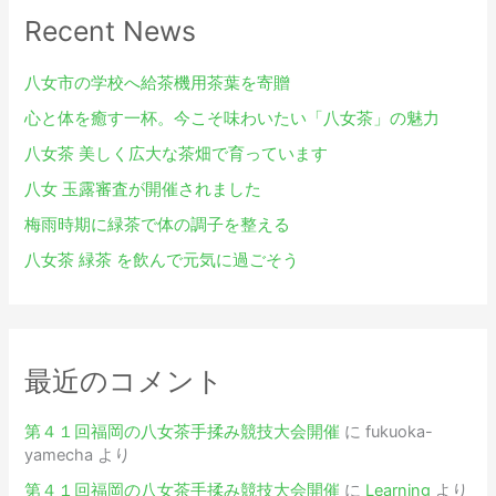
Recent News
:
八女市の学校へ給茶機用茶葉を寄贈
心と体を癒す一杯。今こそ味わいたい「八女茶」の魅力
八女茶 美しく広大な茶畑で育っています
八女 玉露審査が開催されました
梅雨時期に緑茶で体の調子を整える
八女茶 緑茶 を飲んで元気に過ごそう
最近のコメント
第４１回福岡の八女茶手揉み競技大会開催
に
fukuoka-
yamecha
より
第４１回福岡の八女茶手揉み競技大会開催
に
Learning
より