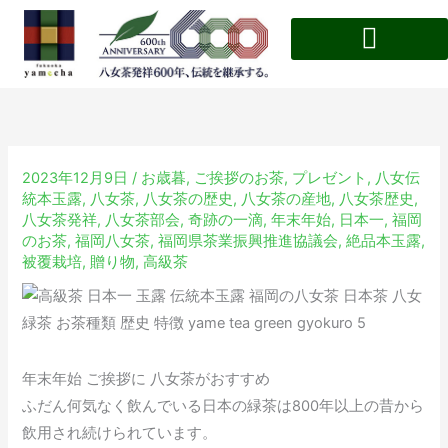
内
容
を
八女茶の特徴・歴史
ス
キ
ッ
プ
2023年12月9日
/
お歳暮
,
ご挨拶のお茶
,
プレゼント
,
八女伝
統本玉露
,
八女茶
,
八女茶の歴史
,
八女茶の産地
,
八女茶歴史
,
八女茶発祥
,
八女茶部会
,
奇跡の一滴
,
年末年始
,
日本一
,
福岡
のお茶
,
福岡八女茶
,
福岡県茶業振興推進協議会
,
絶品本玉露
,
被覆栽培
,
贈り物
,
高級茶
年末年始 ご挨拶に 八女茶がおすすめ
ふだん何気なく飲んでいる日本の緑茶は800年以上の昔から
飲用され続けられています。